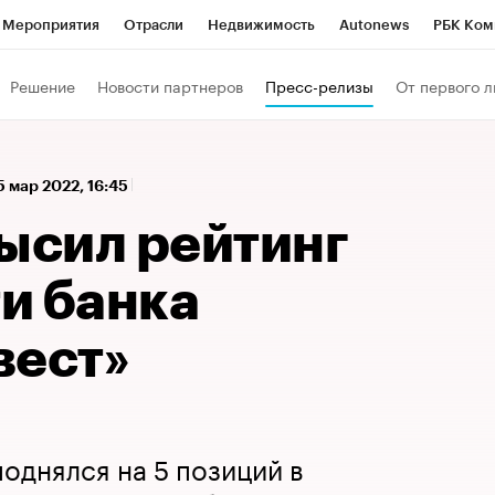
Мероприятия
Отрасли
Недвижимость
Autonews
РБК Ком
а управления РБК
РБК Образование
РБК Курсы
РБК Life
Т
Решение
Новости партнеров
Пресс-релизы
От первого л
Город
Стиль
Крипто
РБК Бизнес-среда
Дискуссионный к
Франшизы
Газета
Спецпроекты СПб
Конференции СПб
5 мар 2022, 16:45
Политика
Экономика
Бизнес
Технологии и медиа
Фин
ысил рейтинг
и банка
вест»
поднялся на 5 позиций в