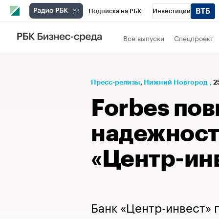
Подписка на РБК
Инвестиции
Телеканал
РБК Вино
Спорт
Школ
Все выпуски
Спецпроект
Визионеры
Национальные проекты
Исследования
Кредитные рейтинги
Пресс-релизы
⁠,
Нижний Новгород
,
2
Спецпроекты
Проверка контрагентов
Forbes пов
Рынок наличной валюты
надежност
«Центр-ин
Банк «Центр-инвест» 