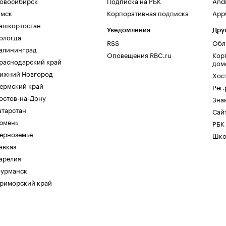
овосибирск
Подписка на РБК
And
мск
Корпоративная подписка
AppG
ашкортостан
Уведомления
Дру
ологда
RSS
Обл
алининград
Оповещения RBC.ru
Кор
раснодарский край
дом
ижний Новгород
Хос
ермский край
Рег
остов-на-Дону
Зна
атарстан
Сайт
юмень
РБК
ерноземье
Шко
авказ
арелия
урманск
риморский край