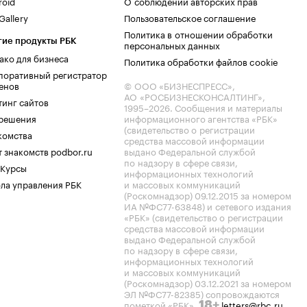
roid
О соблюдении авторских прав
allery
Пользовательское соглашение
Политика в отношении обработки
гие продукты РБК
персональных данных
ако для бизнеса
Политика обработки файлов cookie
поративный регистратор
енов
© ООО «БИЗНЕСПРЕСС»,
АО «РОСБИЗНЕСКОНСАЛТИНГ»,
тинг сайтов
1995–2026
. Сообщения и материалы
.решения
информационного агентства «РБК»
(свидетельство о регистрации
комства
средства массовой информации
 знакомств podbor.ru
выдано Федеральной службой
по надзору в сфере связи,
 Курсы
информационных технологий
ла управления РБК
и массовых коммуникаций
(Роскомнадзор) 09.12.2015 за номером
ИА №ФС77-63848) и сетевого издания
«РБК» (свидетельство о регистрации
средства массовой информации
выдано Федеральной службой
по надзору в сфере связи,
информационных технологий
и массовых коммуникаций
(Роскомнадзор) 03.12.2021 за номером
ЭЛ №ФС77-82385) сопровождаются
пометкой «РБК».
letters@rbc.ru
18+