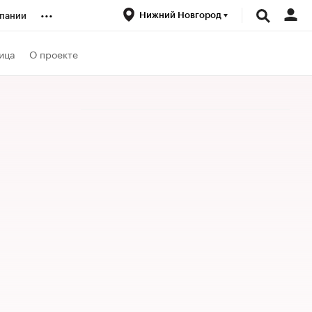
...
Нижний Новгород
пании
ренды
ица
О проекте
луб
ансы