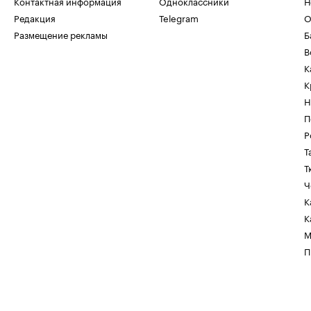
Контактная информация
Одноклассники
Н
Редакция
Telegram
О
Размещение рекламы
Б
В
К
К
Н
П
Р
Т
Т
Ч
К
К
М
П