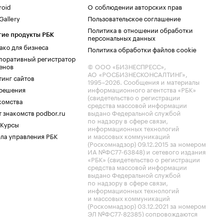
roid
О соблюдении авторских прав
allery
Пользовательское соглашение
Политика в отношении обработки
гие продукты РБК
персональных данных
ако для бизнеса
Политика обработки файлов cookie
поративный регистратор
енов
© ООО «БИЗНЕСПРЕСС»,
АО «РОСБИЗНЕСКОНСАЛТИНГ»,
тинг сайтов
1995–2026
. Сообщения и материалы
.решения
информационного агентства «РБК»
(свидетельство о регистрации
комства
средства массовой информации
 знакомств podbor.ru
выдано Федеральной службой
по надзору в сфере связи,
 Курсы
информационных технологий
ла управления РБК
и массовых коммуникаций
(Роскомнадзор) 09.12.2015 за номером
ИА №ФС77-63848) и сетевого издания
«РБК» (свидетельство о регистрации
средства массовой информации
выдано Федеральной службой
по надзору в сфере связи,
информационных технологий
и массовых коммуникаций
(Роскомнадзор) 03.12.2021 за номером
ЭЛ №ФС77-82385) сопровождаются