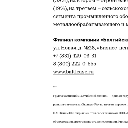
(59%), на втором – строител
(19%), на третьем – сельскох
сегмента промышленного обо
металлообрабатывающего и м
Филиал компании «Балтийск
ул. Новая, д. №28, «Бизнес-це
+7 (831) 429-03-31
8 (800) 222-0-555
www.baltlease.ru
***
Группа компаний «Балтийский лизинг» — одна из вед
рэнкинге агентства «Эксперт РА» по итогам первого по
ПАО Банк «ФК Открытие» стал собственником ООО «Ба
оборудования, автотранспорта и спецтехники. Филиал