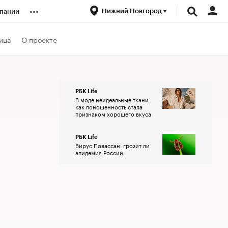
...
Нижний Новгород
пании
ренды
ица
О проекте
луб
РБК Life
В моде неидеальные ткани:
ансы
как поношенность стала
признаком хорошего вкуса
РБК Life
Вирус Повассан: грозит ли
эпидемия России