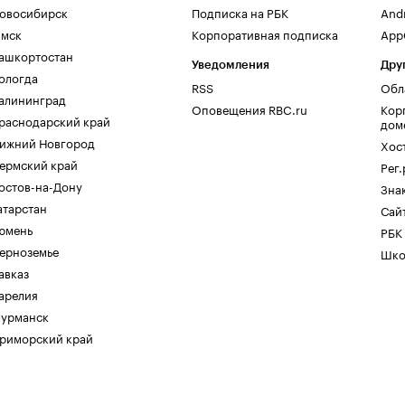
овосибирск
Подписка на РБК
And
мск
Корпоративная подписка
AppG
ашкортостан
Уведомления
Дру
ологда
RSS
Обл
алининград
Оповещения RBC.ru
Кор
раснодарский край
дом
ижний Новгород
Хос
ермский край
Рег
остов-на-Дону
Зна
атарстан
Сайт
юмень
РБК
ерноземье
Шко
авказ
арелия
урманск
риморский край