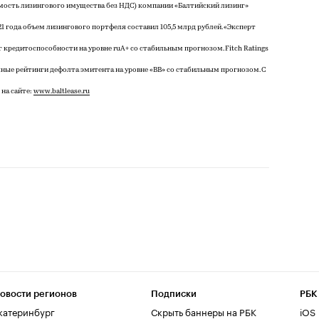
оимость лизингового имущества без НДС) компании «Балтийский лизинг»
1 года объем лизингового портфеля составил 105,5 млрд рублей. «Эксперт
кредитоспособности на уровне ruA+ со стабильным прогнозом. Fitch Ratings
ые рейтинги дефолта эмитента на уровне «BB» со стабильным прогнозом. С
на сайте:
www.baltlease.ru
овости регионов
Подписки
РБК
катеринбург
Скрыть баннеры на РБК
iOS