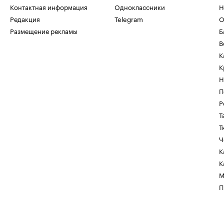
Контактная информация
Одноклассники
Н
Редакция
Telegram
О
Размещение рекламы
Б
В
К
К
Н
П
Р
Т
Т
Ч
К
К
М
П