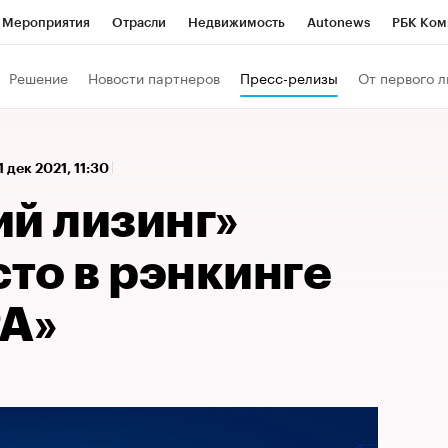
Мероприятия
Отрасли
Недвижимость
Autonews
РБК Ком
а управления РБК
РБК Образование
РБК Курсы
РБК Life
Т
Решение
Новости партнеров
Пресс-релизы
От первого л
Город
Стиль
Крипто
РБК Бизнес-среда
Дискуссионный к
Франшизы
Газета
Спецпроекты СПб
Конференции СПб
1 дек 2021, 11:30
Политика
Экономика
Бизнес
Технологии и медиа
Фин
ий лизинг»
сто в рэнкинге
РА»