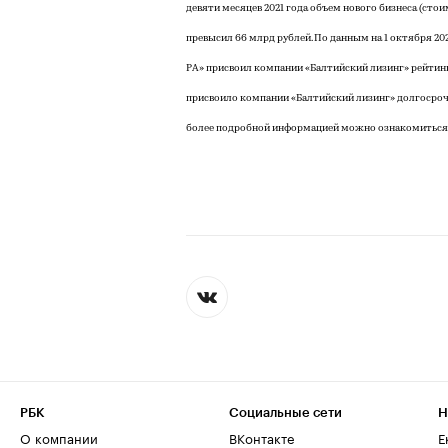
девяти месяцев 2021 года объем нового бизнеса (ст
превысил 66 млрд рублей. По данным на 1 октября 202
РА» присвоил компании «Балтийский лизинг» рейтинг 
присвоило компании «Балтийский лизинг» долгосрочн
более подробной информацией можно ознакомиться 
РБК
Социальные сети
Н
О компании
ВКонтакте
Е