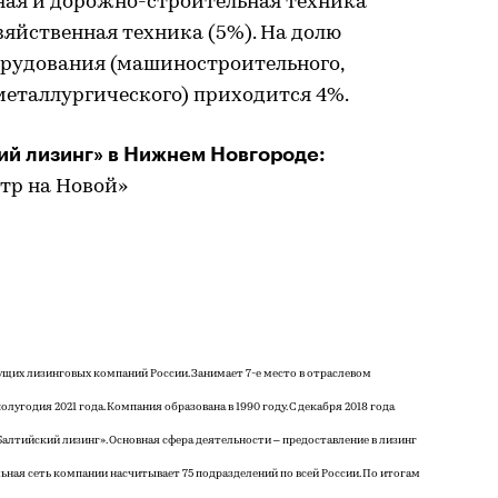
ьная и дорожно-строительная техника
озяйственная техника (5%). На долю
рудования (машиностроительного,
еталлургического) приходится 4%.
ий лизинг» в Нижнем Новгороде:
нтр на Новой»
ущих лизинговых компаний России. Занимает 7-е место в отраслевом
лугодия 2021 года. Компания образована в 1990 году. С декабря 2018 года
лтийский лизинг». Основная сфера деятельности – предоставление в лизинг
ьная сеть компании насчитывает 75 подразделений по всей России. По итогам