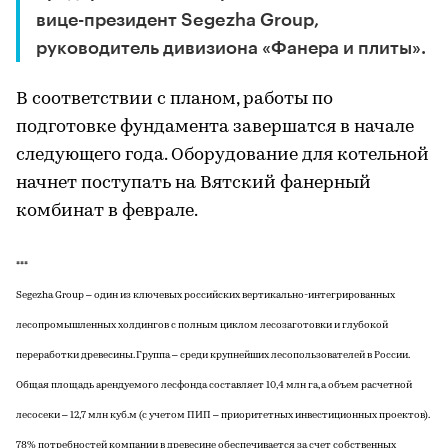
вице-президент Segezha Group,
руководитель дивизиона «Фанера и плиты».
В соответствии с планом, работы по
подготовке фундамента завершатся в начале
следующего года. Оборудование для котельной
начнет поступать на Вятский фанерный
комбинат в феврале.
***
Segezha Group – один из ключевых российских вертикально-интегрированных
лесопромышленных холдингов с полным циклом лесозаготовки и глубокой
переработки древесины. Группа – среди крупнейших лесопользователей в России.
Общая площадь арендуемого лесфонда составляет 10,4 млн га, а объем расчетной
лесосеки – 12,7 млн куб.м (с учетом ПИП – приоритетных инвестиционных проектов).
78% потребностей компании в древесине обеспечивается за счет собственных