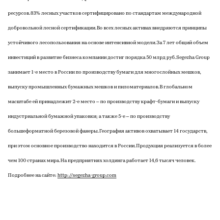
ресурсов. 83% лесных участков сертифицировано по стандартам международной
добровольной лесной сертификации. Во всех лесных активах внедряются принципы
устойчивого лесопользования на основе интенсивной модели. За 7 лет общий объем
инвестиций в развитие бизнеса компании достиг порядка 50 млрд руб. Segezha Group
занимает 1-е место в России по производству бумаги для многослойных мешков,
выпуску промышленных бумажных мешков и пиломатериалов. В глобальном
масштабе ей принадлежит 2-е место – по производству крафт-бумаги и выпуску
индустриальной бумажной упаковки; а также 5-е – по производству
большеформатной березовой фанеры. География активов охватывает 14 государств,
при этом основное производство находится в России. Продукция реализуется в более
чем 100 странах мира. На предприятиях холдинга работает 14,6 тысяч человек.
Подробнее на сайте:
http://segezha-group.com