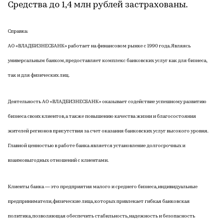
Средства до 1,4 млн рублей застрахованы.
Справка:
АО «ВЛАДБИЗНЕСБАНК» работает на финансовом рынке с 1990 года. Являясь
универсальным банком, предоставляет комплекс банковских услуг как для бизнеса,
так и для физических лиц.
Деятельность АО «ВЛАДБИЗНЕСБАНК» оказывает содействие успешному развитию
бизнеса своих клиентов, а также повышению качества жизни и благосостояния
жителей регионов присутствия за счет оказания банковских услуг высокого уровня.
Главной ценностью в работе банка является установление долгосрочных и
взаимовыгодных отношений с клиентами.
Клиенты банка — это предприятия малого и среднего бизнеса, индивидуальные
предприниматели, физические лица, которых привлекает гибкая банковская
политика, позволяющая обеспечить стабильность, надежность и безопасность