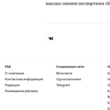
высоко оценен экспертами Glo
РБК
Социальные сети
Н
О компании
ВКонтакте
Е
Контактная информация
Одноклассники
Н
Редакция
Telegram
О
Размещение рекламы
Б
В
К
К