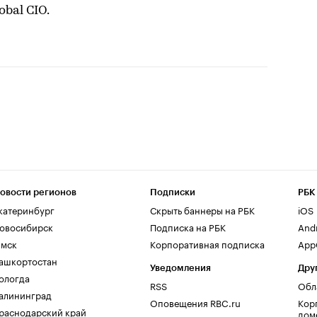
bal CIO.
овости регионов
Подписки
РБК
катеринбург
Скрыть баннеры на РБК
iOS
овосибирск
Подписка на РБК
And
мск
Корпоративная подписка
AppG
ашкортостан
Уведомления
Дру
ологда
RSS
Обл
алининград
Оповещения RBC.ru
Кор
раснодарский край
дом