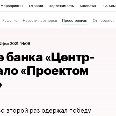
Мероприятия
Отрасли
Недвижимость
Autonews
РБК Ком
а управления РБК
РБК Образование
РБК Курсы
РБК Life
Т
Решение
Новости партнеров
Пресс-релизы
От первого л
Город
Стиль
Крипто
РБК Бизнес-среда
Дискуссионный к
Франшизы
Газета
Спецпроекты СПб
Конференции СПб
2 фев 2021, 14:09
Политика
Экономика
Бизнес
Технологии и медиа
Фин
 банка «Центр-
тало «Проектом
»
во второй раз одержал победу