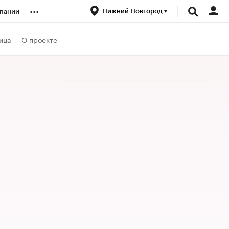
...
Нижний Новгород
пании
ренды
ица
О проекте
луб
ансы