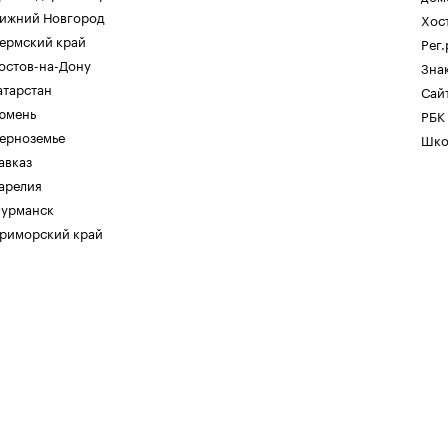
ижний Новгород
Хос
ермский край
Рег
остов-на-Дону
Зна
атарстан
Сайт
юмень
РБК
ерноземье
Шко
авказ
арелия
урманск
риморский край