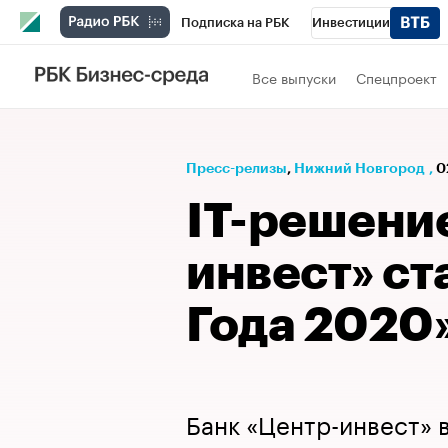
Подписка на РБК
Инвестиции
Телеканал
РБК Вино
Спорт
Школ
Все выпуски
Спецпроект
Визионеры
Национальные проекты
Исследования
Кредитные рейтинги
Пресс-релизы
⁠,
Нижний Новгород
,
0
Спецпроекты
Проверка контрагентов
IT-решение
Рынок наличной валюты
инвест» с
Года 2020
Банк «Центр-инвест» 