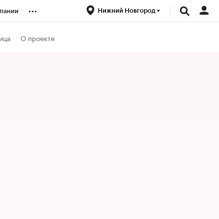
...
Нижний Новгород
пании
ренды
ица
О проекте
луб
ансы