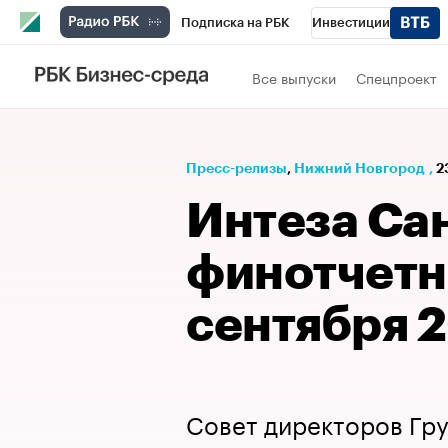
Подписка на РБК
Инвестиции
Телеканал
РБК Вино
Спорт
Школ
Все выпуски
Спецпроект
Визионеры
Национальные проекты
Исследования
Кредитные рейтинги
Пресс-релизы
⁠,
Нижний Новгород
,
2
Спецпроекты
Проверка контрагентов
Интеза Са
Рынок наличной валюты
финотчетн
сентября 
Совет директоров Гр