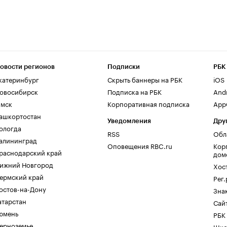
овости регионов
Подписки
РБК
катеринбург
Скрыть баннеры на РБК
iOS
овосибирск
Подписка на РБК
And
мск
Корпоративная подписка
AppG
ашкортостан
Уведомления
Дру
ологда
RSS
Обл
алининград
Оповещения RBC.ru
Кор
раснодарский край
дом
ижний Новгород
Хос
ермский край
Рег
остов-на-Дону
Зна
атарстан
Сайт
юмень
РБК
ерноземье
Шко