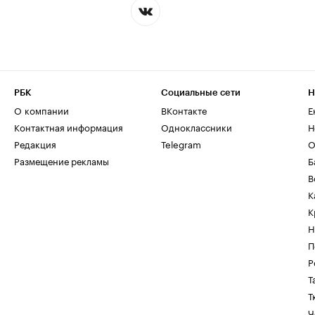
РБК
Социальные сети
Н
О компании
ВКонтакте
Е
Контактная информация
Одноклассники
Н
Редакция
Telegram
О
Размещение рекламы
Б
В
К
К
Н
П
Р
Т
Т
Ч