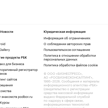
 Новости
Юридическая информация
Информация об ограничениях
roid
О соблюдении авторских прав
allery
Пользовательское соглашение
Политика в отношении обработки
гие продукты РБК
персональных данных
ако для бизнеса
Политика обработки файлов cookie
поративный регистратор
енов
© ООО «БИЗНЕСПРЕСС»,
АО «РОСБИЗНЕСКОНСАЛТИНГ»,
тинг сайтов
1995–2026
. Сообщения и материалы
.решения
информационного агентства «РБК»
(свидетельство о регистрации
комства
средства массовой информации
 знакомств podbor.ru
выдано Федеральной службой
по надзору в сфере связи,
 Курсы
информационных технологий
ла управления РБК
и массовых коммуникаций