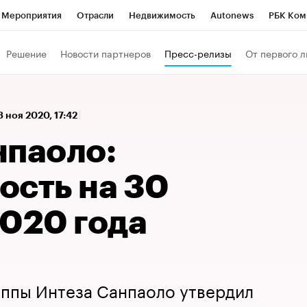
Мероприятия
Отрасли
Недвижимость
Autonews
РБК Ком
а управления РБК
РБК Образование
РБК Курсы
РБК Life
Т
Решение
Новости партнеров
Пресс-релизы
От первого л
Город
Стиль
Крипто
РБК Бизнес-среда
Дискуссионный к
Франшизы
Газета
Спецпроекты СПб
Конференции СПб
3 ноя 2020, 17:42
Политика
Экономика
Бизнес
Технологии и медиа
Фин
нпаоло:
ость на 30
2020 года
уппы Интеза Санпаоло утвердил