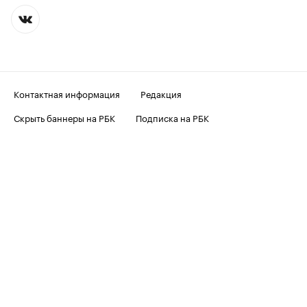
Контактная информация
Редакция
Скрыть баннеры на РБК
Подписка на РБК
Корпоративная подписка
Информация об ограничениях
О соблюдении авторских прав
Пользовательское соглашение
Политика в отношении обработки персональных данных
Политика обработки файлов cookie
© ООО «БИЗНЕСПРЕСС», АО «РОСБИЗНЕСКОНСАЛТИНГ»,
1995–2026
. Сообщения и материалы информационного
агентства «РБК» (свидетельство о регистрации средства