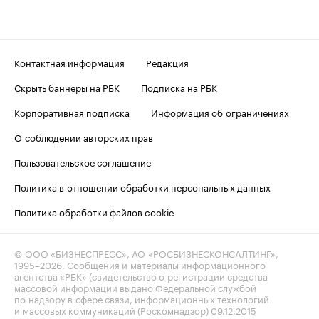
Контактная информация
Редакция
Скрыть баннеры на РБК
Подписка на РБК
Корпоративная подписка
Информация об ограничениях
О соблюдении авторских прав
Пользовательское соглашение
Политика в отношении обработки персональных данных
Политика обработки файлов cookie
© ООО «БИЗНЕСПРЕСС», АО «РОСБИЗНЕСКОНСАЛТИНГ»,
1995–2026
. Сообщения и материалы информационного
агентства «РБК» (свидетельство о регистрации средства
массовой информации выдано Федеральной службой
по надзору в сфере связи, информационных технологий
и массовых коммуникаций (Роскомнадзор) 09.12.2015