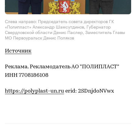
Слева направо: Председатель совета директоров ГК
«Полипласт» Александр Шамсутдинов, Губернатор
Свердловской области Денис Паслер, Заместитель Главы
МО Первоуральск Денис Поляков
Источник
Реклама. Рекламодатель АО "ПОЛИПЛАСТ"
ИНН 7708186108
https://polyplast-un.ru
erid: 2SDnjdoNVwx