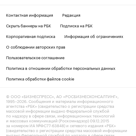
Контактная информация
Редакция
Скрыть баннеры на РБК
Подписка на РБК
Корпоративная подписка
Информация об ограничениях
О соблюдении авторских прав
Пользовательское соглашение
Политика в отношении обработки персональных данных
Политика обработки файлов cookie
© ООО «БИЗНЕСПРЕСС», АО «РОСБИЗНЕСКОНСАЛТИНГ»,
1995–2026
. Сообщения и материалы информационного
агентства «РБК» (свидетельство о регистрации средства
массовой информации выдано Федеральной службой
по надзору в сфере связи, информационных технологий
и массовых коммуникаций (Роскомнадзор) 09.12.2015
за номером ИА №ФС77-63848) и сетевого издания «РБК»
(свидетельство о регистрации средства массовой информации
выдано Федеральной службой по надзору в сфере связи,