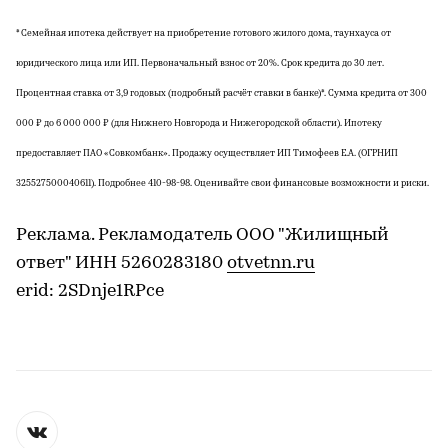
* Семейная ипотека действует на приобретение готового жилого дома, таунхауса от
юридического лица или ИП. Первоначальный взнос от 20%. Срок кредита до 30 лет.
Процентная ставка от 3,9 годовых (подробный расчёт ставки в банке)*. Сумма кредита от 300
000 ₽ до 6 000 000 ₽ (для Нижнего Новгорода и Нижегородской области). Ипотеку
предоставляет ПАО «Совкомбанк». Продажу осуществляет ИП Тимофеев Е.А. (ОГРНИП
325527500040611). Подробнее 410-98-98. Оценивайте свои финансовые возможности и риски.
Реклама. Рекламодатель ООО "Жилищный
ответ" ИНН 5260283180
otvetnn.ru
erid: 2SDnje1RPce