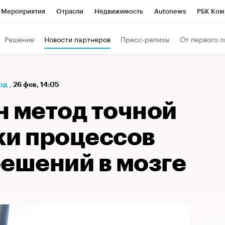
Мероприятия
Отрасли
Недвижимость
Autonews
РБК Ком
а управления РБК
РБК Образование
РБК Курсы
РБК Life
Т
Решение
Новости партнеров
Пресс-релизы
От первого л
Город
Стиль
Крипто
РБК Бизнес-среда
Дискуссионный к
Франшизы
Газета
Спецпроекты СПб
Конференции СПб
од
,
26 фев, 14:05
Политика
Экономика
Бизнес
Технологии и медиа
Фин
н метод точной
ки процессов
решений в мозге