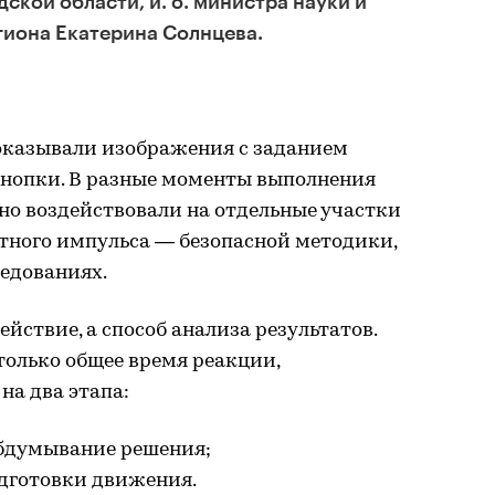
ской области, и. о. министра науки и
гиона Екатерина Солнцева.
оказывали изображения с заданием
кнопки. В разные моменты выполнения
но воздействовали на отдельные участки
тного импульса — безопасной методики,
едованиях.
йствие, а способ анализа результатов.
только общее время реакции,
на два этапа:
обдумывание решения;
одготовки движения.