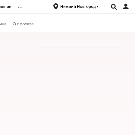
...
Нижний Новгород
пании
ренды
ица
О проекте
луб
ансы