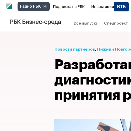
Подписка на РБК
Инвестиции
Телеканал
РБК Вино
Спорт
Школ
Все выпуски
Спецпроект
Визионеры
Национальные проекты
Исследования
Кредитные рейтинги
Новости партнеров
⁠,
Нижний Новгор
Спецпроекты
Проверка контрагентов
Разработа
Рынок наличной валюты
диагности
принятия 